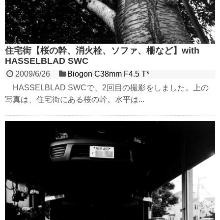
住宅街【桜の幹、消火栓、ソファ、柵など】with
HASSELBLAD SWC
2009/6/26
Biogon C38mm F4.5 T*
HASSELBLAD SWCで、2回目の撮影をしました。上の
写真は、住宅街にある桜の幹。水平は...