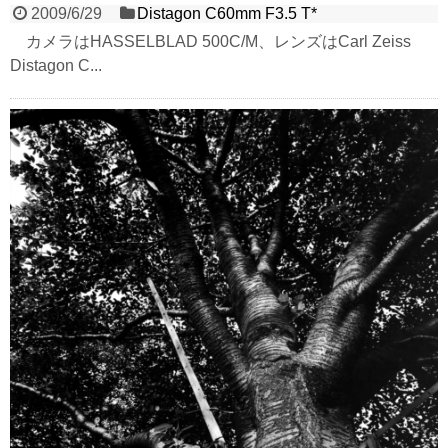
2009/6/29
Distagon C60mm F3.5 T*
カメラはHASSELBLAD 500C/M、レンズはCarl Zeiss
Distagon C...