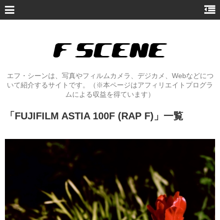
エフ・シーンは、写真やフィルムカメラ、デジカメ、Webなどにつ
いて紹介するサイトです。（※本ページはアフィリエイトプログラ
ムによる収益を得ています）
「
FUJIFILM ASTIA 100F (RAP F)
」
一覧