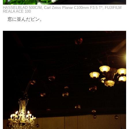
HASSELBLAD 500C/M, Carl Zeiss Planar C100mm F3.5 T*, FUJIFILM
REALA ACE 100
窓に並んだビン。