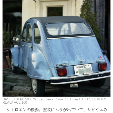
HASSELBLAD 500C/M, Carl Zeiss Planar C100mm F3.5 T*, FUJIFILM
REALA ACE 100
シトロエンの後姿。塗装にムラが出ていて、サビや凹み