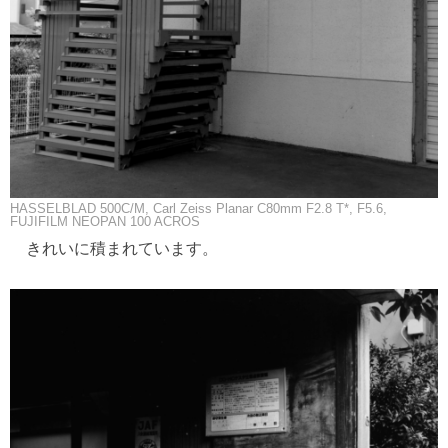
HASSELBLAD 500C/M, Carl Zeiss Planar C80mm F2.8 T*, F5.6,
FUJIFILM NEOPAN 100 ACROS
きれいに積まれています。