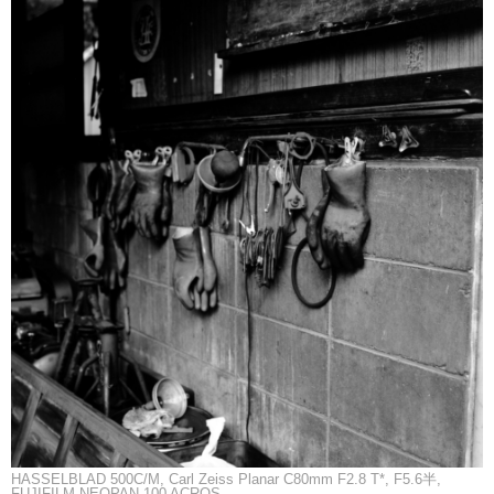
HASSELBLAD 500C/M, Carl Zeiss Planar C80mm F2.8 T*, F5.6半,
FUJIFILM NEOPAN 100 ACROS