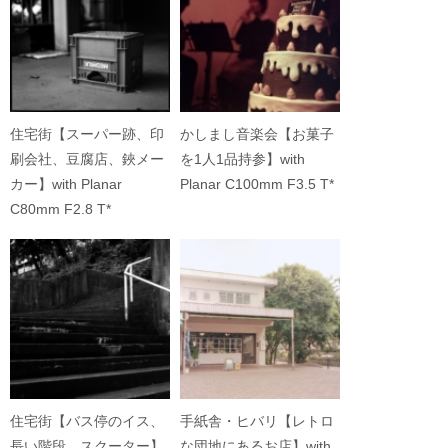
住宅街【スーパー跡、印
かしまし音楽会【お菓子
刷会社、豆腐店、鋏メー
を1人1品持参】with
カー】with Planar
Planar C100mm F3.5 T*
C80mm F2.8 T*
住宅街【バス停のイス、
手紙舎・ヒバリ【レトロ
長い階段、スクーター】
な団地にあるお店】with