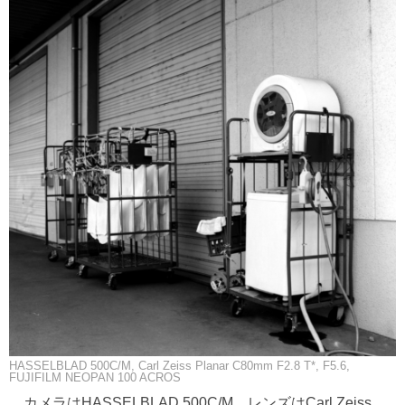
HASSELBLAD 500C/M, Carl Zeiss Planar C80mm F2.8 T*, F5.6,
FUJIFILM NEOPAN 100 ACROS
カメラはHASSELBLAD 500C/M、レンズはCarl Zeiss