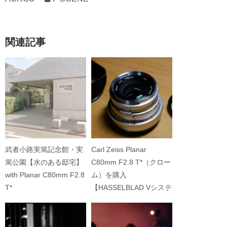
関連記事
武者小路実篤記念館・実
Carl Zeiss Planar
篤公園【水のある邸宅】
C80mm F2.8 T*（クロー
with Planar C80mm F2.8
ム）を購入
T*
【HASSELBLAD Vシステ
ム用】