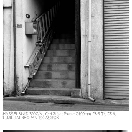
HASSELBLAD 500C/M, Carl Zeiss Planar C100mm F3.5 T*, F5.6,
FUJIFILM NEOPAN 100 ACROS