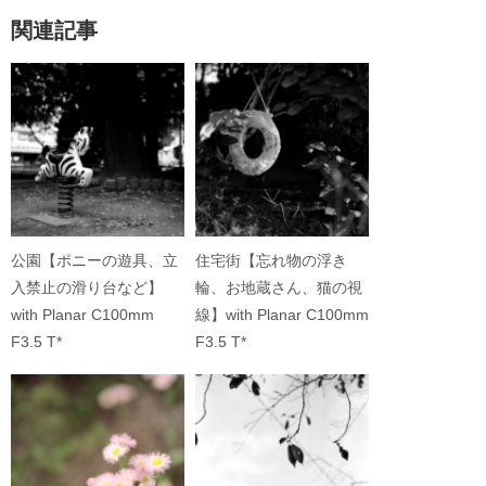
関連記事
公園【ポニーの遊具、立
住宅街【忘れ物の浮き
入禁止の滑り台など】
輪、お地蔵さん、猫の視
with Planar C100mm
線】with Planar C100mm
F3.5 T*
F3.5 T*