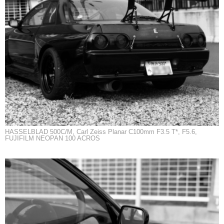
HASSELBLAD 500C/M, Carl Zeiss Planar C100mm F3.5 T*, F5.6,
FUJIFILM NEOPAN 100 ACROS