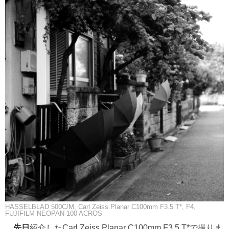
HASSELBLAD 500C/M, Carl Zeiss Planar C100mm F3.5 T*, F4,
FUJIFILM NEOPAN 100 ACROS
先日
紹介したCarl Zeiss Planar C100mm F3.5 T*で撮りま