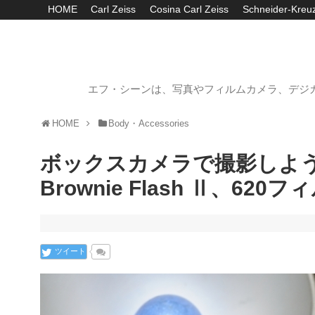
HOME
Carl Zeiss
Cosina Carl Zeiss
Schneider-Kreu
エフ・シーンは、写真やフィルムカメラ、デジ
HOME
Body・Accessories
ボックスカメラで撮影しよう【An
Brownie Flash Ⅱ、62
ツイート