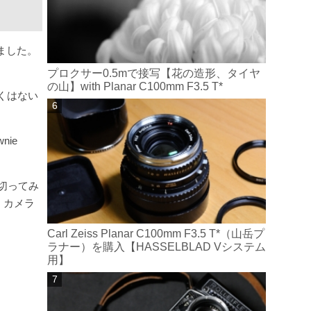
しました。
プロクサー0.5mで接写【花の造形、タイヤ
の山】with Planar C100mm F3.5 T*
くはない
ie
切ってみ
か、カメラ
Carl Zeiss Planar C100mm F3.5 T*（山岳プ
ラナー）を購入【HASSELBLAD Vシステム
用】