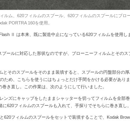
ルム、620フィルムのスプール、620フィルムのスプールにブロ
 PORTRA 160を使用。
wnie Flash Ⅱ は本来、既に製造中止になっている620フィルムを使用
ィルムのスプールに対応した形状なのですが、ブローニーフィルムとその
ーニーフィルムとそのスプールをそのまま装填すると、スプールの円盤部分の
のため、こちらを使うにはちょっとだけ手間をかける必要があり
ムの巻き直し。この作業は、次のようにして行いました。
装填し、レンズにキャップをしたままシャッターを切ってフィルムを全部
に620フィルムのスプールも入れて、手探りでそちらに巻き直し
ィルムのスプールをセットで装填することで、Kodak Brownie 