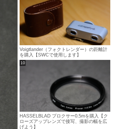
Voigtlander（フォクトレンダー）の距離計
を購入【SWCで使用します】
HASSELBLAD プロクサー0.5mを購入【ク
ローズアップレンズで接写、撮影の幅を広
げよう】