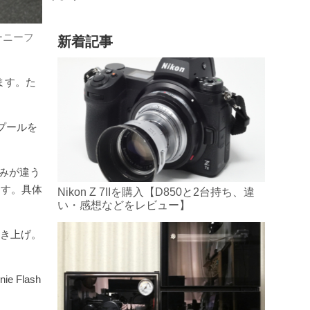
ーニーフ
新着記事
します。た
スプールを
厚みが違う
ます。具体
Nikon Z 7IIを購入【D850と2台持ち、違
い・感想などをレビュー】
巻き上げ。
。
Flash