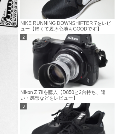
NIKE RUNNING DOWNSHIFTER 7をレビ
ュー【軽くて履き心地もGOODです】
Nikon Z 7IIを購入【D850と2台持ち、違
い・感想などをレビュー】