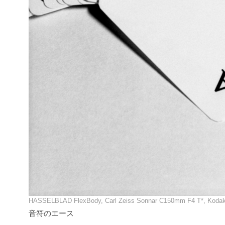
HASSELBLAD FlexBody, Carl Zeiss Sonnar C150mm F4 T*, Koda
音符のエース