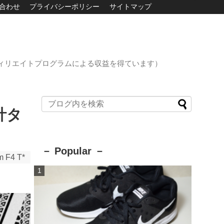
合わせ
プライバシーポリシー
サイトマップ
ィリエイトプログラムによる収益を得ています）
計タ
－ Popular －
 F4 T*