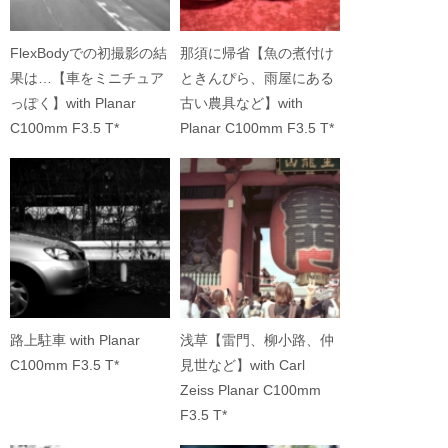
FlexBodyでの初撮影の結
那須に帰省【魚の煮付け
果は…【車をミニチュア
ときんぴら、雨屋にある
っぽく】with Planar
古い農具など】with
C100mm F3.5 T*
Planar C100mm F3.5 T*
路上駐車 with Planar
浅草【雷門、柳小路、仲
C100mm F3.5 T*
見世など】with Carl
Zeiss Planar C100mm
F3.5 T*