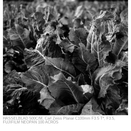
HASSELBLAD 500C/M, Carl Zeiss Planar C100mm F3.5 T*, F3.5,
FUJIFILM NEOPAN 100 ACROS